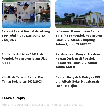
Seleksi Santri Baru Gelombang
Informasi Penerimaan Santri
1 PPI Ulul Albab Lampung TA
Baru (PSB) Pondok Pesantren
2026/2027
Islam Ulul Albab Lampung
Tahun Ajaran 2026/2027
Sholat Iedul Adha 1443 H di
Pelaksanaan Penyembelihan
Pondok Pesantren Islam Ulul
Hewan Qurban di Pondok
Albab
Pesantren Islam Ulul Albab
Tahun 1443 H
Khutbah Ta’aruf Santri Baru
Bagian Ilmiyah & Ruhiyah PPI
Tahun Pelajaran 2022/2023
Ulul Albab Gelar Musabaqah
Fathil Ma’ajim
Leave a Reply
Your email address will not be published.
Required fields are marked
*