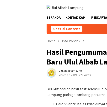
BERANDA
KONTAK KAMI
PENDAFTA
Special Content
Home
Info Pondok
Hasil Pengumuman 
Baru Ulul Albab 
Ululalbablampung
March 17, 2019
228 Views
Berikut adalah hasil test seleksi Ca
Lampung pada gelombang pertama
Calon Santri Kelas I’dad diny