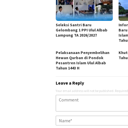
Seleksi Santri Baru
Info
Gelombang 1 PPI Ulul Albab
Baru
Lampung TA 2026/2027
Isla
Tahu
Pelaksanaan Penyembelihan
Khut
Hewan Qurban di Pondok
Tahu
Pesantren Islam Ulul Albab
Tahun 1443 H
Leave a Reply
Your email address will not be published.
Required