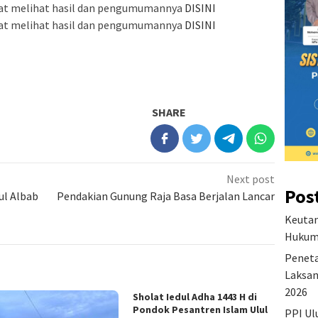
apat melihat hasil dan pengumumannya
DISINI
apat melihat hasil dan pengumumannya
DISINI
SHARE
Next post
Pos
ul Albab
Pendakian Gunung Raja Basa Berjalan Lancar
Keutam
Hukum 
Peneta
Laksan
2026
Sholat Iedul Adha 1443 H di
Pondok Pesantren Islam Ulul
PPI Ul