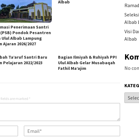
Albab
Ramad
Seleks
Albab 
rmasi Penerimaan Santri
Visi D
 (PSB) Pondok Pesantren
m Ulul Albab Lampung
Albab
n Ajaran 2026/2027
Kom
bah Ta’aruf Santri Baru
Bagian Ilmiyah & Ruhiyah PPI
n Pelajaran 2022/2023
Ulul Albab Gelar Musabaqah
No co
Fathil Ma’ajim
KATEG
 fields are marked
*