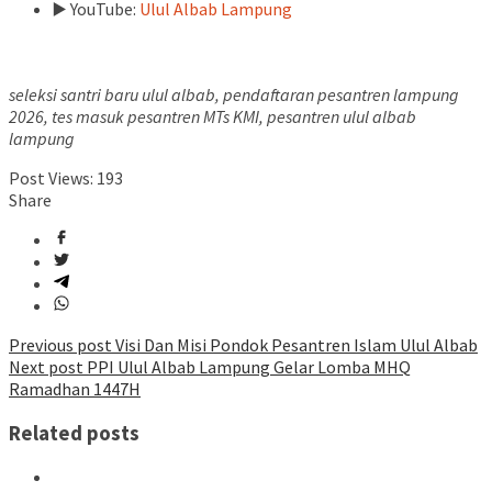
▶️ YouTube:
Ulul Albab Lampung
seleksi santri baru ulul albab, pendaftaran pesantren lampung
2026, tes masuk pesantren MTs KMI, pesantren ulul albab
lampung
Post Views:
193
Share
Post
Previous post
Visi Dan Misi Pondok Pesantren Islam Ulul Albab
Next post
PPI Ulul Albab Lampung Gelar Lomba MHQ
navigation
Ramadhan 1447H
Related posts