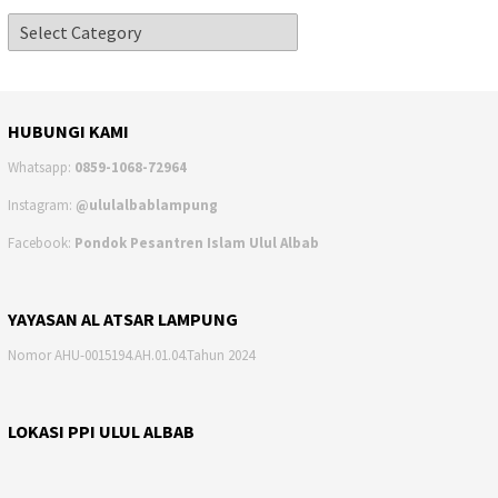
HUBUNGI KAMI
Whatsapp:
0859-1068-72964
Instagram:
@ululalbablampung
Facebook:
Pondok Pesantren Islam Ulul Albab
YAYASAN AL ATSAR LAMPUNG
Nomor AHU-0015194.AH.01.04.Tahun 2024
LOKASI PPI ULUL ALBAB