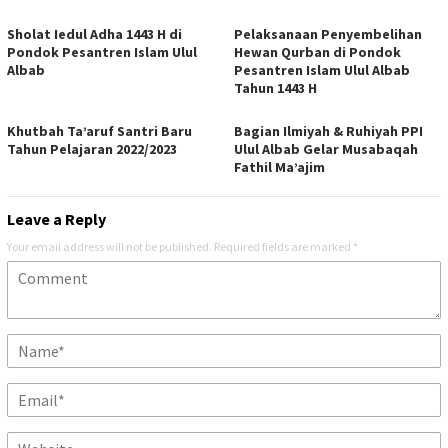
Sholat Iedul Adha 1443 H di
Pelaksanaan Penyembelihan
Pondok Pesantren Islam Ulul
Hewan Qurban di Pondok
Albab
Pesantren Islam Ulul Albab
Tahun 1443 H
Khutbah Ta’aruf Santri Baru
Bagian Ilmiyah & Ruhiyah PPI
Tahun Pelajaran 2022/2023
Ulul Albab Gelar Musabaqah
Fathil Ma’ajim
Leave a Reply
Your email address will not be published.
Required fields are marked
*