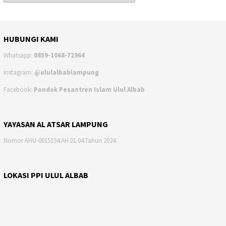
HUBUNGI KAMI
Whatsapp:
0859-1068-72964
Instagram:
@ululalbablampung
Facebook:
Pondok Pesantren Islam Ulul Albab
YAYASAN AL ATSAR LAMPUNG
Nomor AHU-0015194.AH.01.04.Tahun 2024
LOKASI PPI ULUL ALBAB