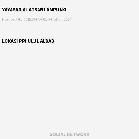
YAYASAN AL ATSAR LAMPUNG
Nomor AHU-0015194.AH.01.04.Tahun 2024
LOKASI PPI ULUL ALBAB
SOCIAL NETWORK