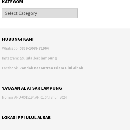
KATEGORI
HUBUNGI KAMI
Whatsapp:
0859-1068-72964
Instagram:
@ululalbablampung
Facebook:
Pondok Pesantren Islam Ulul Albab
YAYASAN AL ATSAR LAMPUNG
Nomor AHU-0015194.AH.01.04.Tahun 2024
LOKASI PPI ULUL ALBAB