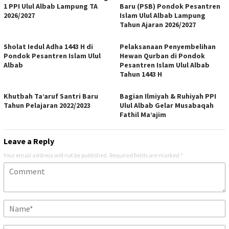
1 PPI Ulul Albab Lampung TA
Baru (PSB) Pondok Pesantren
2026/2027
Islam Ulul Albab Lampung
Tahun Ajaran 2026/2027
Sholat Iedul Adha 1443 H di
Pelaksanaan Penyembelihan
Pondok Pesantren Islam Ulul
Hewan Qurban di Pondok
Albab
Pesantren Islam Ulul Albab
Tahun 1443 H
Khutbah Ta’aruf Santri Baru
Bagian Ilmiyah & Ruhiyah PPI
Tahun Pelajaran 2022/2023
Ulul Albab Gelar Musabaqah
Fathil Ma’ajim
Leave a Reply
Your email address will not be published.
Required fields are marked
*