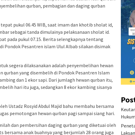
penyembelihan qurban, pembagian dan daging qurban
 tepat pukul 06.45 WIB, saat imam dan khotib sholat id,
imbar sebagai tanda dimulainya pelaksanaan sholat id.
pat pada pukul 07.15. Berita selengkapnya tentang
 di Pondok Pesantren islam Ulul Albab silakan disimak
ntuk segera dilaksanakan adalah penyembelihan hewan
an qurban yang disembelih di Pondok Pesantren Islam
ambing dan 1 ekor sapi. Dari jumlagh hewan qurban itu,
mbelih hari itu juga, sedangkan 8 ekor kambing sisanya
Pos
oleh Ustadz Rosyid Abdul Majid bahu membahu bersama
Keutam
ugas pemotongan hewan qurban pagi sampai siang hari.
Hukum 
emilah dan pembersihan daging qurban yang diketuai oleh
Peneta
its bersama anak buahnya yang berjumlah 28 orang juga
Laksan