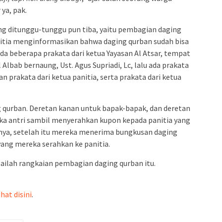
ya, pak.
ang ditunggu-tunggu pun tiba, yaitu pembagian daging
anitia menginformasikan bahwa daging qurban sudah bisa
da beberapa prakata dari ketua Yayasan Al Atsar, tempat
lbab bernaung, Ust. Agus Supriadi, Lc, lalu ada prakata
an prakata dari ketua panitia, serta prakata dari ketua
 qurban. Deretan kanan untuk bapak-bapak, dan deretan
reka antri sambil menyerahkan kupon kepada panitia yang
nya, setelah itu mereka menerima bungkusan daging
ang mereka serahkan ke panitia.
sailah rangkaian pembagian daging qurban itu.
ihat disini
.