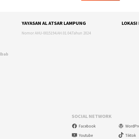
YAYASAN AL ATSAR LAMPUNG
LOKASI
Nomor AHU-0015194.AH.01.04.Tahun 2024
Albab
SOCIAL NETWORK
Facebook
WordPr
Youtube
Tiktok