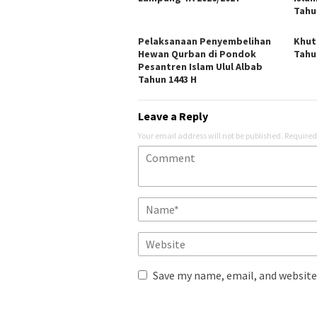
Tahu
Pelaksanaan Penyembelihan
Khut
Hewan Qurban di Pondok
Tahu
Pesantren Islam Ulul Albab
Tahun 1443 H
Leave a Reply
Your email address will not be published.
Required
Save my name, email, and website 