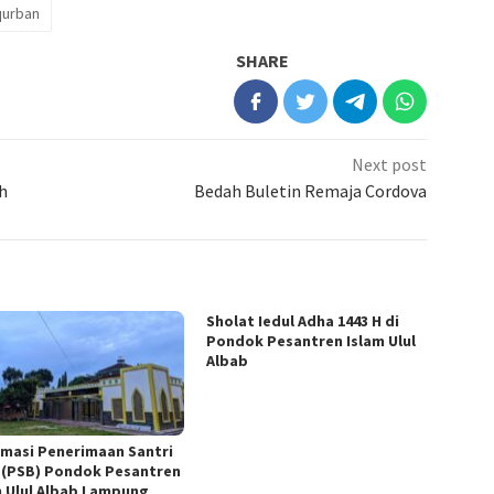
qurban
SHARE
Next post
h
Bedah Buletin Remaja Cordova
Sholat Iedul Adha 1443 H di
Pondok Pesantren Islam Ulul
Albab
rmasi Penerimaan Santri
 (PSB) Pondok Pesantren
m Ulul Albab Lampung