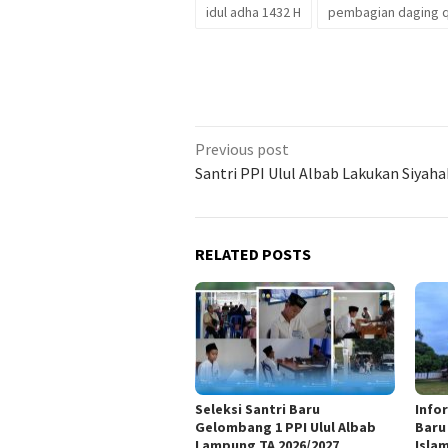
idul adha 1432 H
pembagian daging 
Previous post
Santri PPI Ulul Albab Lakukan Siyaha
RELATED POSTS
Seleksi Santri Baru
Info
Gelombang 1 PPI Ulul Albab
Baru
Lampung TA 2026/2027
Isla