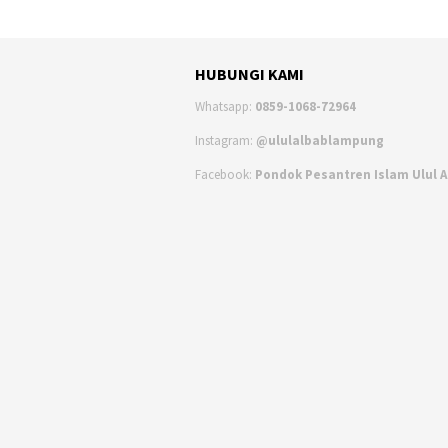
HUBUNGI KAMI
Whatsapp:
0859-1068-72964
Instagram:
@ululalbablampung
Facebook:
Pondok Pesantren Islam Ulul 