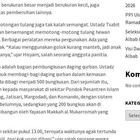
berukuran besar menjadi berukuran kecil, juga
2026
as pembersihan lainnya.
PPI Ul
Ramad
motongan tulang juga tak kalah semangat. Ustadz Tsabit
Seleks
ngan bersemangat memotong-motong tulang hewan
Albab 
l. Berbagai peralatan mereka pergunakan. Ada yang
ak. “Kalau menggunakan golok kurang manteb, jadi anak
Visi D
janya,” ujar Hisyam, salah seorang anggota panitia.
Albab
ya adalah bagian pembungkusan daging qurban. Ustadz
Kom
sibuk membagi-bagi daging qurban dalam kemasan
da dibagi menjadi 500 bungkusan. Dari sejumlah itu,
No co
n kepada masyarakat di sekitar Pondok Pesantren Islam
ng, Jatisari, Margodadi, dan Komando, dengan sistem
KATEG
ebelumnya, sedangkan yang 200 bungkus akan di
 dibangun oleh Yayasan Makkah al Mukarromah yang
 sekitar pukul 13.00, ternyata waktunya agak tertunda
siji, tapi kok urung dibagi
,” ujar salah seorang warga