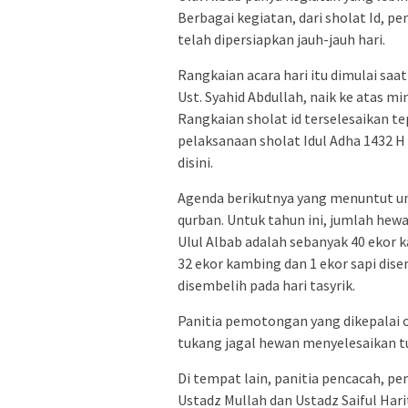
Berbagai kegiatan, dari sholat Id, 
telah dipersiapkan jauh-jauh hari.
Rangkaian acara hari itu dimulai saat
Ust. Syahid Abdullah, naik ke atas m
Rangkaian sholat id terselesaikan te
pelaksanaan sholat Idul Adha 1432 H
disini.
Agenda berikutnya yang menuntut u
qurban. Untuk tahun ini, jumlah hew
Ulul Albab adalah sebanyak 40 ekor k
32 ekor kambing dan 1 ekor sapi dise
disembelih pada hari tasyrik.
Panitia pemotongan yang dikepalai 
tukang jagal hewan menyelesaikan t
Di tempat lain, panitia pencacah, p
Ustadz Mullah dan Ustadz Saiful Har