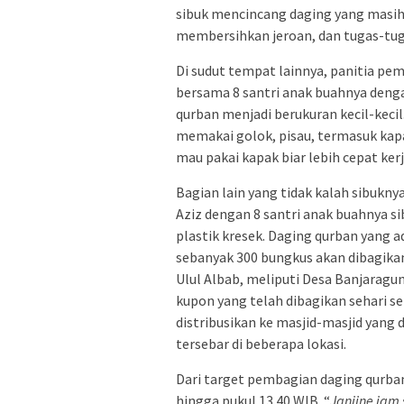
sibuk mencincang daging yang masih 
membersihkan jeroan, dan tugas-tug
Di sudut tempat lainnya, panitia pe
bersama 8 santri anak buahnya de
qurban menjadi berukuran kecil-keci
memakai golok, pisau, termasuk kap
mau pakai kapak biar lebih cepat ker
Bagian lain yang tidak kalah sibukn
Aziz dengan 8 santri anak buahnya 
plastik kresek. Daging qurban yang a
sebanyak 300 bungkus akan dibagika
Ulul Albab, meliputi Desa Banjaragu
kupon yang telah dibagikan sehari s
distribusikan ke masjid-masjid yang
tersebar di beberapa lokasi.
Dari target pembagian daging qurban
hingga pukul 13.40 WIB. “
Janjine jam 