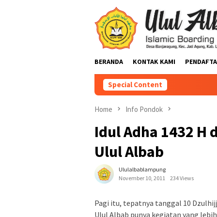
BERANDA
KONTAK KAMI
PENDAFTA
Special Content
Home
Info Pondok
Idul Adha 1432 H 
Ulul Albab
Ululalbablampung
November 10, 2011
234 Views
Pagi itu, tepatnya tanggal 10 Dzulhi
Ulul Albab punya kegiatan yang lebih s