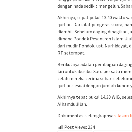
dengan nada sedikit mengeluh. Sabar 
Akhirnya, tepat pukul 13.40 waktu y
qurban. Dari alat pengeras suara, p
diambil. Sebelum daging dibagikan, a
dimana Pondok Pesantren Islam Ulul A
dari mudir Pondok, ust. Nurhidayat, d
RT setempat.
Berikutnya adalah pembagian daging
kiri untuk ibu-ibu. Satu per satu me
telah mereka terima sehari sebelum
qurban sesuai dengan jumlah kupon y
Akhirnya tepat pukul 14.30 WIB, sele
Alhamdulillah.
Dokumentasi selengkapnya
silakan l
Post Views:
234