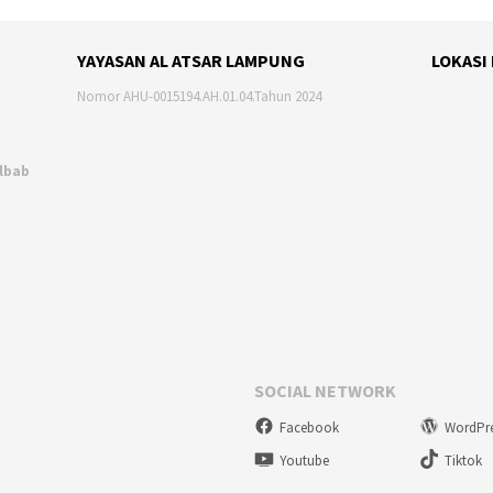
YAYASAN AL ATSAR LAMPUNG
LOKASI
Nomor AHU-0015194.AH.01.04.Tahun 2024
Albab
SOCIAL NETWORK
Facebook
WordPr
Youtube
Tiktok