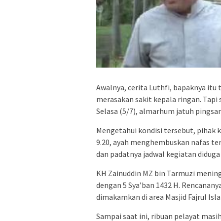
Awalnya, cerita Luthfi, bapaknya it
merasakan sakit kepala ringan. Tapi 
Selasa (5/7), almarhum jatuh pingsan
Mengetahui kondisi tersebut, pihak
9.20, ayah menghembuskan nafas tera
dan padatnya jadwal kegiatan didug
KH Zainuddin MZ bin Tarmuzi meningg
dengan 5 Sya’ban 1432 H. Rencananya 
dimakamkan di area Masjid Fajrul Isl
Sampai saat ini, ribuan pelayat ma