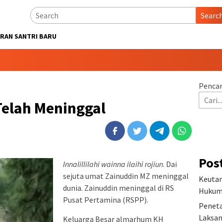
Searc
RAN SANTRI BARU
Pencar
Telah Meninggal
Pos
Innalillilahi wainna ilaihi rojiun
. Dai
sejuta umat Zainuddin MZ meninggal
Keutam
dunia. Zainuddin meninggal di RS
Hukum 
Pusat Pertamina (RSPP).
Peneta
Laksan
Keluarga Besar almarhum KH