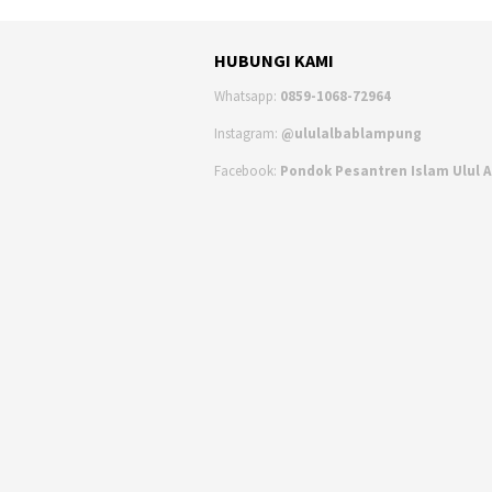
HUBUNGI KAMI
Whatsapp:
0859-1068-72964
Instagram:
@ululalbablampung
Facebook:
Pondok Pesantren Islam Ulul 