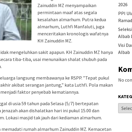
2026
Zainuddin MZ menyampaikan
permintaan maaf atas segala
PPI Ul
kesalahan almarhum. Putra kedua
Ramad
almarhum, Luthfi Manfaluti, juga
Seleks
menceritakan kronologis wafatnya
Albab 
KH Zainuddin MZ.
Visi D
Albab
u tidak mengeluhkan sakit apapun. KH Zainuddin MZ hanya
secara tiba-tiba, usai menunaikan shalat shubuh pada
.
Kom
 keluarga langsung membawanya ke RSPP. ”Tepat pukul
No co
khir akibat serangan jantung,” kata Luthfi. Pola makan
a menjadi faktor penyebab kematiannya.
KATEG
al di usia 59 tahun pada Selasa (5/7) bertepatan
jenazah akan dishalatkan hari ini pukul 15.00 dan
am. Lokasi masjid tak jauh dari kediaman almarhum.
sih memadati rumah almarhum Zainuddin MZ. Kemacetan