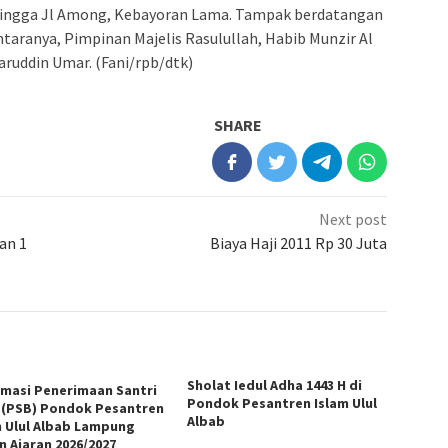
m hingga Jl Among, Kebayoran Lama. Tampak berdatangan
ntaranya, Pimpinan Majelis Rasulullah, Habib Munzir Al
aruddin Umar. (Fani/rpb/dtk)
SHARE
Next post
an 1
Biaya Haji 2011 Rp 30 Juta
Sholat Iedul Adha 1443 H di
rmasi Penerimaan Santri
Pondok Pesantren Islam Ulul
 (PSB) Pondok Pesantren
Albab
m Ulul Albab Lampung
n Ajaran 2026/2027