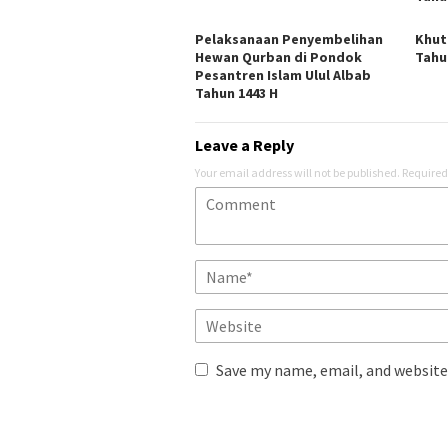
Pelaksanaan Penyembelihan
Khut
Hewan Qurban di Pondok
Tahu
Pesantren Islam Ulul Albab
Tahun 1443 H
Leave a Reply
Your email address will not be published.
Required
Save my name, email, and website 