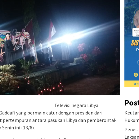
Pos
Televisi negara Libya
dafi yang bermain catur dengan presiden dari
Keutam
aat pertempuran antara pasukan Libya dan pemberontak
Hukum 
Senin ini (13/6).
Peneta
Laksan