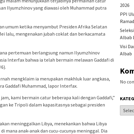
gu malam menunjukkan terjadinya permainan catur
2026
irsan Ilyumzhinov yang diawasi oleh Muhammad putra
PPI Ul
Ramad
depan umum ketika menyambut Presiden Afrika Selatan
Seleks
Mei lalu, mengenakan jubah coklat dan berkacamata
Albab 
Visi D
 mana pertemuan berlangsung namun Ilyumzhinov
Albab
ia Interfax bahwa ia telah bermain melawan Gaddafi di
6).
Kom
pernah mengklaim ia merupakan makhluk luar angkasa,
No co
ra Gaddafi Muhammad, lapor Interfax.
jam, kami bermain catur beberapa kali dengan Gaddafi,”
KATEG
gan ke Tripoli dalam kapasitasnya sebagai presiden
 akan meninggalkan Libya, menekankan bahwa Libya
 di mana anak-anak dan cucu-cucunya meninggal. Dia