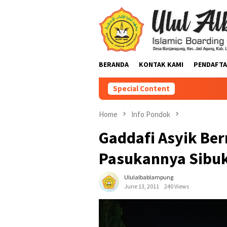
BERANDA
KONTAK KAMI
PENDAFTA
Special Content
Home
Info Pondok
Gaddafi Asyik Ber
Pasukannya Sibuk
Ululalbablampung
June 13, 2011
240 Views