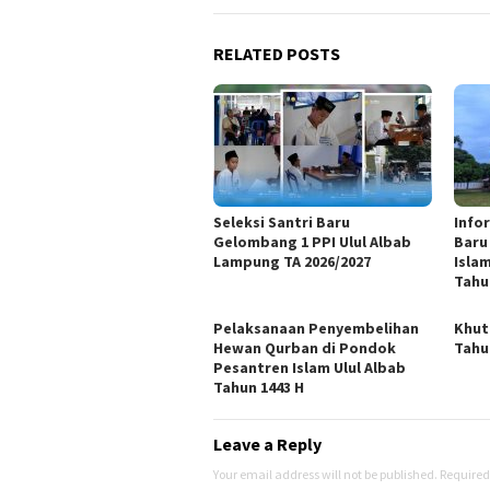
RELATED POSTS
Seleksi Santri Baru
Info
Gelombang 1 PPI Ulul Albab
Baru
Lampung TA 2026/2027
Isla
Tahu
Pelaksanaan Penyembelihan
Khut
Hewan Qurban di Pondok
Tahu
Pesantren Islam Ulul Albab
Tahun 1443 H
Leave a Reply
Your email address will not be published.
Required