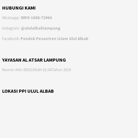
HUBUNGI KAMI
Whatsapp:
0859-1068-72964
Instagram:
@ululalbablampung
Facebook:
Pondok Pesantren Islam Ulul Albab
YAYASAN AL ATSAR LAMPUNG
Nomor AHU-0015194.AH.01.04.Tahun 2024
LOKASI PPI ULUL ALBAB