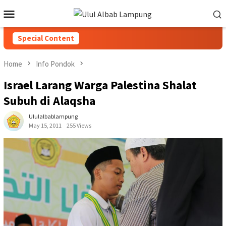
Special Content
Home
Info Pondok
Israel Larang Warga Palestina Shalat
Subuh di Alaqsha
Ululalbablampung
May 15, 2011
255 Views