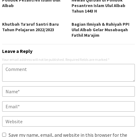
Pondok Pesantren Islam Ulul
Hewan Qurban di Pondok
Albab
Pesantren Islam Ulul Albab
Tahun 1443 H
Khutbah Ta’aruf Santri Baru
Bagian Ilmiyah & Ruhiyah PPI
Tahun Pelajaran 2022/2023
Ulul Albab Gelar Musabaqah
Fathil Ma’ajim
Leave a Reply
Your email address will not be published.
Required fields are marked
*
Save my name, email, and website in this browser for the