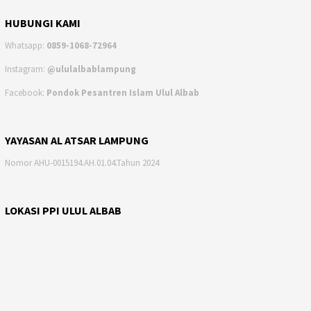
HUBUNGI KAMI
Whatsapp:
0859-1068-72964
Instagram:
@ululalbablampung
Facebook:
Pondok Pesantren Islam Ulul Albab
YAYASAN AL ATSAR LAMPUNG
Nomor AHU-0015194.AH.01.04.Tahun 2024
LOKASI PPI ULUL ALBAB