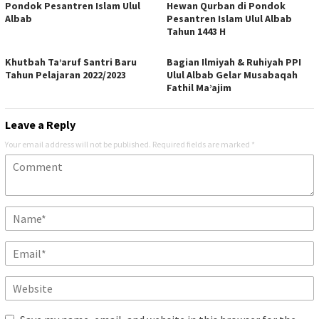
Pondok Pesantren Islam Ulul
Hewan Qurban di Pondok
Albab
Pesantren Islam Ulul Albab
Tahun 1443 H
Khutbah Ta’aruf Santri Baru
Bagian Ilmiyah & Ruhiyah PPI
Tahun Pelajaran 2022/2023
Ulul Albab Gelar Musabaqah
Fathil Ma’ajim
Leave a Reply
Your email address will not be published.
Required fields are marked
*