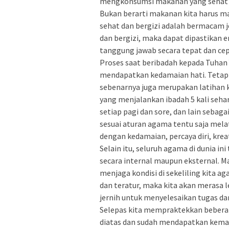
mengkonsumsi makanan yang sehat d
Bukan berarti makanan kita harus ma
sehat dan bergizi adalah bermacam je
dan bergizi, maka dapat dipastikan 
tanggung jawab secara tepat dan cep
Proses saat beribadah kepada Tuhan
mendapatkan kedamaian hati. Tetapi
sebenarnya juga merupakan latihan 
yang menjalankan ibadah 5 kali sehar
setiap pagi dan sore, dan lain sebag
sesuai aturan agama tentu saja melat
dengan kedamaian, percaya diri, krea
Selain itu, seluruh agama di dunia i
secara internal maupun eksternal. Ma
menjaga kondisi di sekeliling kita aga
dan teratur, maka kita akan merasa l
jernih untuk menyelesaikan tugas da
Selepas kita mempraktekkan beberapa
diatas dan sudah mendapatkan kemaj