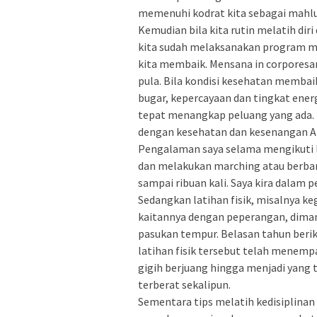
memenuhi kodrat kita sebagai mahl
Kemudian bila kita rutin melatih dir
kita sudah melaksanakan program men
kita membaik. Mensana in corporesan
pula. Bila kondisi kesehatan membai
bugar, kepercayaan dan tingkat ener
tepat menangkap peluang yang ada. M
dengan kesehatan dan kesenangan A
Pengalaman saya selama mengikuti la
dan melakukan marching atau berbari
sampai ribuan kali. Saya kira dalam
Sedangkan latihan fisik, misalnya ke
kaitannya dengan peperangan, dimana
pasukan tempur. Belasan tahun berik
latihan fisik tersebut telah menempa
gigih berjuang hingga menjadi yang
terberat sekalipun.
Sementara tips melatih kedisiplinan