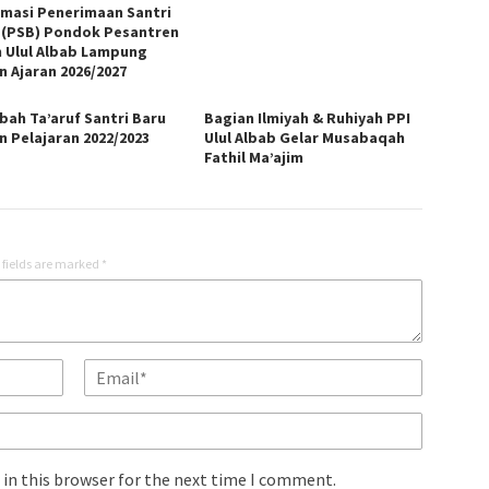
rmasi Penerimaan Santri
 (PSB) Pondok Pesantren
m Ulul Albab Lampung
n Ajaran 2026/2027
bah Ta’aruf Santri Baru
Bagian Ilmiyah & Ruhiyah PPI
n Pelajaran 2022/2023
Ulul Albab Gelar Musabaqah
Fathil Ma’ajim
 fields are marked
*
in this browser for the next time I comment.