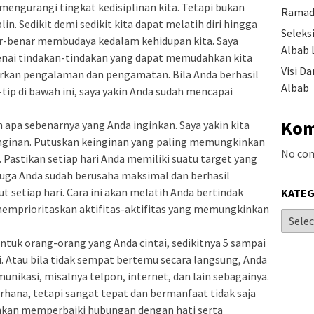
mengurangi tingkat kedisiplinan kita. Tetapi bukan
Ramad
plin. Sedikit demi sedikit kita dapat melatih diri hingga
Seleks
ar-benar membudaya kedalam kehidupan kita. Saya
Albab 
ai tindakan-tindakan yang dapat memudahkan kita
Visi D
rkan pengalaman dan pengamatan. Bila Anda berhasil
Albab
tip di bawah ini, saya yakin Anda sudah mencapai
Kom
apa sebenarnya yang Anda inginkan. Saya yakin kita
nginan. Putuskan keinginan yang paling memungkinkan
No co
 Pastikan setiap hari Anda memiliki suatu target yang
an juga Anda sudah berusaha maksimal dan berhasil
t setiap hari. Cara ini akan melatih Anda bertindak
KATEG
 memprioritaskan aktifitas-aktifitas yang memungkinkan
ntuk orang-orang yang Anda cintai, sedikitnya 5 sampai
ri. Atau bila tidak sempat bertemu secara langsung, Anda
ikasi, misalnya telpon, internet, dan lain sebagainya.
rhana, tetapi sangat tepat dan bermanfaat tidak saja
nkan memperbaiki hubungan dengan hati serta