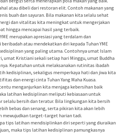
an bergizi serta menerapkan pola makan yang baik.
hal atau dibeli dari restoran elit. Contoh makanan yang
nis buah dan sayuran. Bila makanan kita selalu sehat
energi dan vitalitas kita meningkat untuk mengerjakan
at hingga mencapai hasil yang terbaik.
 YME merupakan apresiasi yang terdalam dan
 beribadah atau mendekatkan diri kepada Tuhan YME
kedisiplinan yang paling utama. Contohnya umat Islam
i, umat Kristiani sekali setiap hari Minggu, umat Buddha
ainya. Kepatuhan untuk melaksanakan rutinitas ibadah
ih kedisiplinan, sekaligus memperkaya hati dan jiwa kita
tifitas dan energi cinta Tuhan Yang Maha Kuasa.
ni tentu menganjurkan kita menjaga kebersihan baik
ka latihan kedisiplinan meliputi kebiasaan untuk
r selalu bersih dan teratur. Bila lingkungan kita bersih
ebih bebas dan senang, serta pikiran kita akan lebih
n mewujudkan target-target harian tadi.
 tips latihan mendisiplinkan diri seperti yang diuraikan
uan, maka tips latihan kedisiplinan pamungkasnya