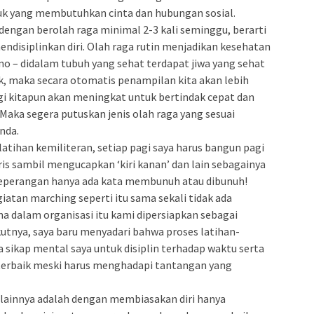
uk yang membutuhkan cinta dan hubungan sosial.
i dengan berolah raga minimal 2-3 kali seminggu, berarti
disiplinkan diri. Olah raga rutin menjadikan kesehatan
o – didalam tubuh yang sehat terdapat jiwa yang sehat
k, maka secara otomatis penampilan kita akan lebih
gi kitapun akan meningkat untuk bertindak cepat dan
aka segera putuskan jenis olah raga yang sesuai
nda.
tihan kemiliteran, setiap pagi saya harus bangun pagi
s sambil mengucapkan ‘kiri kanan’ dan lain sebagainya
 peperangan hanya ada kata membunuh atau dibunuh!
giatan marching seperti itu sama sekali tidak ada
 dalam organisasi itu kami dipersiapkan sebagai
utnya, saya baru menyadari bahwa proses latihan-
 sikap mental saya untuk disiplin terhadap waktu serta
 terbaik meski harus menghadapi tantangan yang
 lainnya adalah dengan membiasakan diri hanya