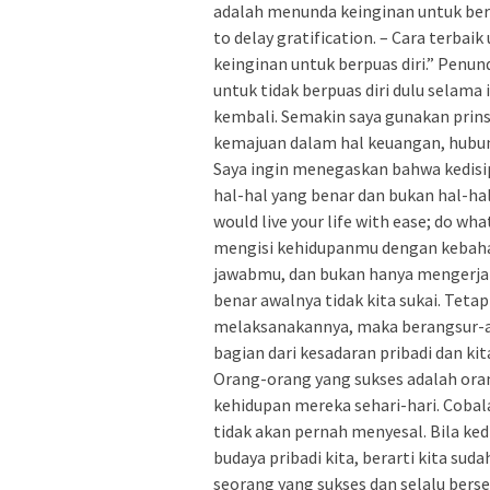
adalah menunda keinginan untuk berpu
to delay gratification. – Cara terba
keinginan untuk berpuas diri.” Penu
untuk tidak berpuas diri dulu selama 
kembali. Semakin saya gunakan prin
kemajuan dalam hal keuangan, hubunga
Saya ingin menegaskan bahwa kedis
hal-hal yang benar dan bukan hal-ha
would live your life with ease; do wh
mengisi kehidupanmu dengan kebaha
jawabmu, dan bukan hanya mengerjak
benar awalnya tidak kita sukai. Tetap
melaksanakannya, maka berangsur-a
bagian dari kesadaran pribadi dan k
Orang-orang yang sukses adalah ora
kehidupan mereka sehari-hari. Coba
tidak akan pernah menyesal. Bila ked
budaya pribadi kita, berarti kita s
seorang yang sukses dan selalu ber