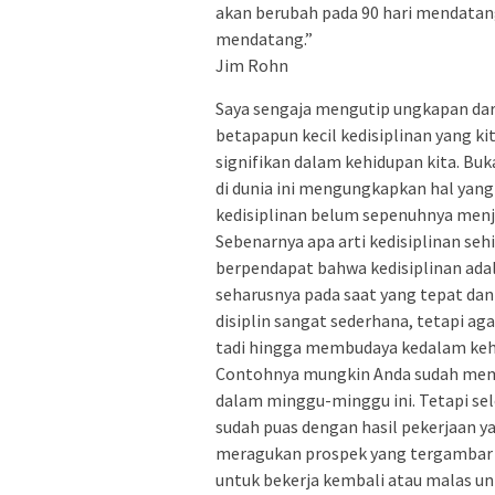
akan berubah pada 90 hari mendatan
mendatang.”
Jim Rohn
Saya sengaja mengutip ungkapan dar
betapapun kecil kedisiplinan yang k
signifikan dalam kehidupan kita. Bu
di dunia ini mengungkapkan hal yan
kedisiplinan belum sepenuhnya menj
Sebenarnya apa arti kedisiplinan s
berpendapat bahwa kedisiplinan ada
seharusnya pada saat yang tepat da
disiplin sangat sederhana, tetapi a
tadi hingga membudaya kedalam kehid
Contohnya mungkin Anda sudah memp
dalam minggu-minggu ini. Tetapi sel
sudah puas dengan hasil pekerjaan 
meragukan prospek yang tergambar 
untuk bekerja kembali atau malas u