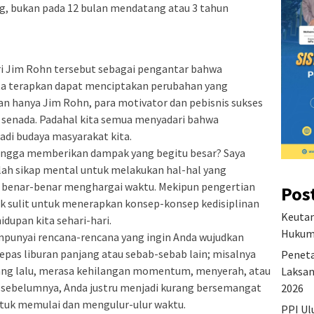
g, bukan pada 12 bulan mendatang atau 3 tahun
i Jim Rohn tersebut sebagai pengantar bahwa
ita terapkan dapat menciptakan perubahan yang
kan hanya Jim Rohn, para motivator dan pebisnis sukses
g senada. Padahal kita semua menyadari bahwa
adi budaya masyarakat kita.
ehingga memberikan dampak yang begitu besar? Saya
lah sikap mental untuk melakukan hal-hal yang
n benar-benar menghargai waktu. Mekipun pengertian
Pos
gak sulit untuk menerapkan konsep-konsep kedisiplinan
Keutam
upan kita sehari-hari.
Hukum 
unyai rencana-rencana yang ingin Anda wujudkan
epas liburan panjang atau sebab-sebab lain; misalnya
Peneta
yang lalu, merasa kehilangan momentum, menyerah, atau
Laksan
sebelumnya, Anda justru menjadi kurang bersemangat
2026
ntuk memulai dan mengulur-ulur waktu.
PPI Ul