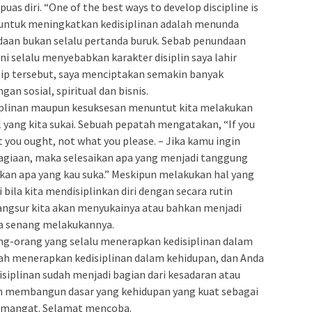
as diri. “One of the best ways to develop discipline is
ik untuk meningkatkan kedisiplinan adalah menunda
ndaan bukan selalu pertanda buruk. Sebab penundaan
ini selalu menyebabkan karakter disiplin saya lahir
sip tersebut, saya menciptakan semakin banyak
n sosial, spiritual dan bisnis.
iplinan maupun kesuksesan menuntut kita melakukan
l yang kita sukai. Sebuah pepatah mengatakan, “If you
at you ought, not what you please. – Jika kamu ingin
giaan, maka selesaikan apa yang menjadi tanggung
an apa yang kau suka.” Meskipun melakukan hal yang
i bila kita mendisiplinkan diri dengan secara rutin
ngsur kita akan menyukainya atau bahkan menjadi
ita senang melakukannya.
ng-orang yang selalu menerapkan kedisiplinan dalam
lah menerapkan kedisiplinan dalam kehidupan, dan Anda
isiplinan sudah menjadi bagian dari kesadaran atau
udah membangun dasar yang kehidupan yang kuat sebagai
semangat. Selamat mencoba.