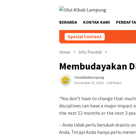
BERANDA
KONTAK KAMI
PENDAFTA
Special Content
Home
Info Pondok
Membudayakan Dis
Ululalbablampung
December 31, 2010
218 Views
“You don’t have to change that much f
disciplines can have a major impact on
the next 12 months or the next 3 yea
– Anda tidak perlu berubah drastis 
Anda. Tetapi Anda hanya perlu mener