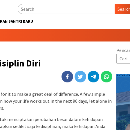
Searc
RAN SANTRI BARU
Pencar
iplin Diri
or it to make a great deal of difference. A few simple
 how your life works out in the next 90 days, let alone in
rs.
untuk menciptakan perubahan besar dalam kehidupan
apkan sedikit saja kedisiplinan, maka kehidupan Anda