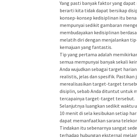
Yang pasti banyak faktor yang dapat 
berarti kita tidak dapat bersikap disi
konsep-konsep kedisiplinan itu ben
mempunyai sedikit gambaran mengen
membudayakan kedisiplinan berdasa
melatih diri dengan menjalankan tip-
kemajuan yang fantastis.
Tip yang pertama adalah memikirkan 
semua mempunyai banyak sekali kei
Anda wujudkan sebagai target harian.
realistis, jelas dan spesifik. Pastik
merealisasikan target-target tersebu
disiplin, sebab Anda dituntut untuk
tercapainya target-target tersebut.
Selanjutnya luangkan sedikit waktu u
10 menit di sela kesibukan setiap ha
dapat memanfaatkan sarana telekomun
Tindakan itu sebenarnya sangat sede
terhadap hubungan eksternal melai