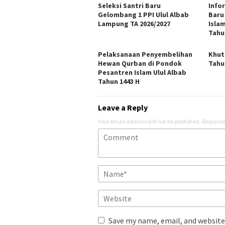
Seleksi Santri Baru
Info
Gelombang 1 PPI Ulul Albab
Baru
Lampung TA 2026/2027
Isla
Tahu
Pelaksanaan Penyembelihan
Khut
Hewan Qurban di Pondok
Tahu
Pesantren Islam Ulul Albab
Tahun 1443 H
Leave a Reply
Your email address will not be published.
Required
Save my name, email, and website 