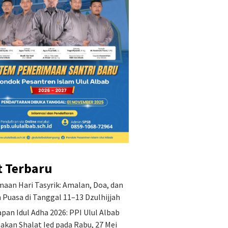
an Misi Pondok
Keutamaan Hari Tasyrik:
Penetap
ren Islam Ulul Albab
Amalan, Doa, dan Hukum
PPI Ulu
Puasa di Tanggal 11–13
Shalat I
Dzulhijjah
2026
t Terbaru
aan Hari Tasyrik: Amalan, Doa, dan
Puasa di Tanggal 11–13 Dzulhijjah
pan Idul Adha 2026: PPI Ulul Albab
akan Shalat Ied pada Rabu, 27 Mei