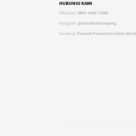
HUBUNGI KAMI
Whatsapp:
0859-1068-72964
Instagram:
@ululalbablampung
Facebook:
Pondok Pesantren Islam Ulul 