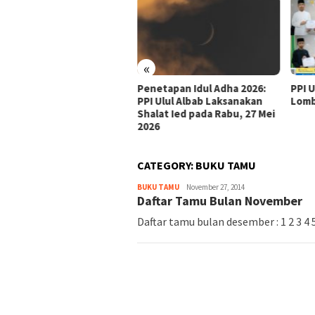
«
tamaan Hari Tasyrik:
Penetapan Idul Adha 2026:
PPI 
lan, Doa, dan Hukum
PPI Ulul Albab Laksanakan
Lomb
sa di Tanggal 11–13
Shalat Ied pada Rabu, 27 Mei
lhijjah
2026
CATEGORY:
BUKU TAMU
BUKU TAMU
November 27, 2014
Daftar Tamu Bulan November
Daftar tamu bulan desember : 1 2 3 4 