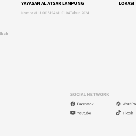
YAYASAN AL ATSAR LAMPUNG
LOKASI
Nomor AHU-0015194.AH.01.04.Tahun 2024
Albab
SOCIAL NETWORK
Facebook
WordPr
Youtube
Tiktok