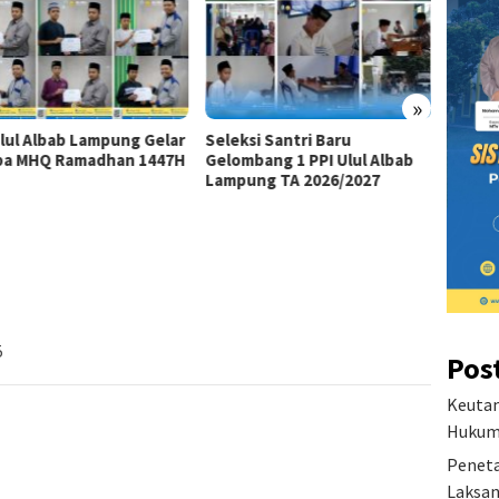
»
Ulul Albab Lampung Gelar
Seleksi Santri Baru
Visi D
a MHQ Ramadhan 1447H
Gelombang 1 PPI Ulul Albab
Pesant
Lampung TA 2026/2027
5
Pos
Keutam
Hukum 
Peneta
Laksan