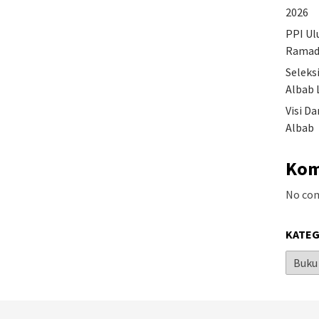
2026
PPI Ul
Ramad
Seleks
Albab 
Visi D
Albab
Kom
No co
KATEG