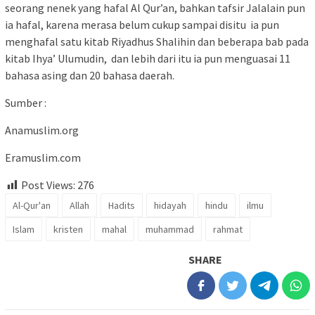
seorang nenek yang hafal Al Qur’an, bahkan tafsir Jalalain pun
ia hafal, karena merasa belum cukup sampai disitu ia pun
menghafal satu kitab Riyadhus Shalihin dan beberapa bab pada
kitab Ihya’ Ulumudin, dan lebih dari itu ia pun menguasai 11
bahasa asing dan 20 bahasa daerah.
Sumber :
Anamuslim.org
Eramuslim.com
Post Views:
276
Al-Qur'an
Allah
Hadits
hidayah
hindu
ilmu
Islam
kristen
mahal
muhammad
rahmat
SHARE