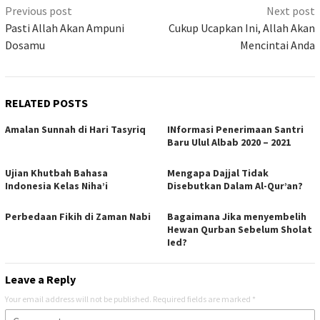
Previous post
Next post
Pasti Allah Akan Ampuni
Cukup Ucapkan Ini, Allah Akan
Dosamu
Mencintai Anda
RELATED POSTS
Amalan Sunnah di Hari Tasyriq
INformasi Penerimaan Santri
Baru Ulul Albab 2020 – 2021
Ujian Khutbah Bahasa
Mengapa Dajjal Tidak
Indonesia Kelas Niha’i
Disebutkan Dalam Al-Qur’an?
Perbedaan Fikih di Zaman Nabi
Bagaimana Jika menyembelih
Hewan Qurban Sebelum Sholat
Ied?
Leave a Reply
Your email address will not be published.
Required fields are marked
*