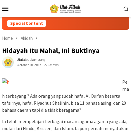
Special Content
Home
Akidah
Hidayah Itu Mahal, Ini Buktinya
Ululalbablampung
October 10, 2017
276 Views
Pe
rna
h terbayang ? Ada orang yang sudah hafal Al Qur’an beserta
tafsirnya, hafal Riyadhus Shalihin, bisa 11 bahasa asing dan 20
bahasa daerah tapi dia tidak beragama?
Ia telah mempelajari berbagai macam agama agama yang ada,
mulai dari Hindu, Kristen, dan Islam. Ia pun pernah menyatakan