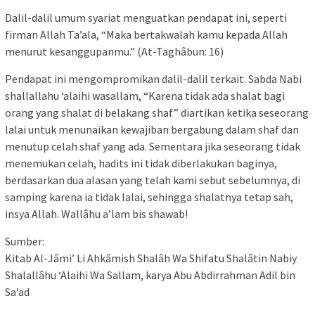
Dalil-dalil umum syariat menguatkan pendapat ini, seperti
firman Allah Ta’ala, “Maka bertakwalah kamu kepada Allah
menurut kesanggupanmu.” (At-Taghâbun: 16)
Pendapat ini mengompromikan dalil-dalil terkait. Sabda Nabi
shallallahu ‘alaihi wasallam, “Karena tidak ada shalat bagi
orang yang shalat di belakang shaf” diartikan ketika seseorang
lalai untuk menunaikan kewajiban bergabung dalam shaf dan
menutup celah shaf yang ada. Sementara jika seseorang tidak
menemukan celah, hadits ini tidak diberlakukan baginya,
berdasarkan dua alasan yang telah kami sebut sebelumnya, di
samping karena ia tidak lalai, sehingga shalatnya tetap sah,
insya Allah. Wallâhu a’lam bis shawab!
Sumber:
Kitab Al-Jâmi’ Li Ahkâmish Shalâh Wa Shifatu Shalâtin Nabiy
Shalallâhu ‘Alaihi Wa Sallam, karya Abu Abdirrahman Adil bin
Sa’ad