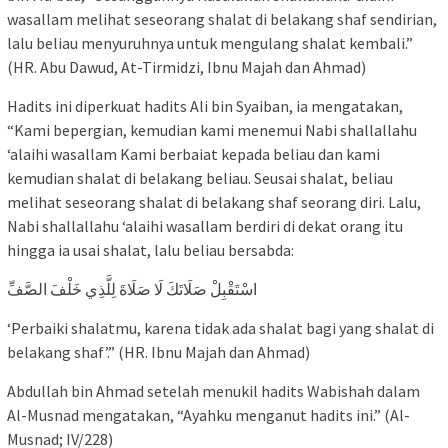
wasallam melihat seseorang shalat di belakang shaf sendirian,
lalu beliau menyuruhnya untuk mengulang shalat kembali.”
(HR. Abu Dawud, At-Tirmidzi, Ibnu Majah dan Ahmad)
Hadits ini diperkuat hadits Ali bin Syaiban, ia mengatakan,
“Kami bepergian, kemudian kami menemui Nabi shallallahu
‘alaihi wasallam Kami berbaiat kepada beliau dan kami
kemudian shalat di belakang beliau. Seusai shalat, beliau
melihat seseorang shalat di belakang shaf seorang diri. Lalu,
Nabi shallallahu ‘alaihi wasallam berdiri di dekat orang itu
hingga ia usai shalat, lalu beliau bersabda:
اسْتَقْبِلْ صَلَاتَكَ لَا صَلَاةَ لِلَّذِي خَلْفَ الصَّفِّ
‘Perbaiki shalatmu, karena tidak ada shalat bagi yang shalat di
belakang shaf’.” (HR. Ibnu Majah dan Ahmad)
Abdullah bin Ahmad setelah menukil hadits Wabishah dalam
Al-Musnad mengatakan, “Ayahku menganut hadits ini.” (Al-
Musnad; IV/228)