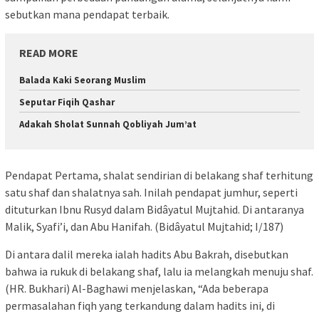
sebutkan mana pendapat terbaik.
READ MORE
Balada Kaki Seorang Muslim
Seputar Fiqih Qashar
Adakah Sholat Sunnah Qobliyah Jum’at
Pendapat Pertama, shalat sendirian di belakang shaf terhitung
satu shaf dan shalatnya sah. Inilah pendapat jumhur, seperti
dituturkan Ibnu Rusyd dalam Bidâyatul Mujtahid. Di antaranya
Malik, Syafi’i, dan Abu Hanifah. (Bidâyatul Mujtahid; I/187)
Di antara dalil mereka ialah hadits Abu Bakrah, disebutkan
bahwa ia rukuk di belakang shaf, lalu ia melangkah menuju shaf.
(HR. Bukhari) Al-Baghawi menjelaskan, “Ada beberapa
permasalahan fiqh yang terkandung dalam hadits ini, di