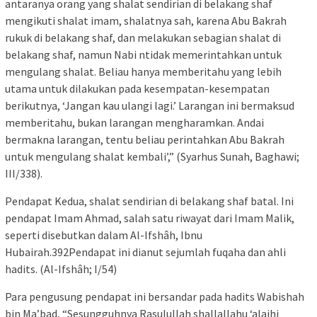
antaranya orang yang shalat sendirian di belakang shaf
mengikuti shalat imam, shalatnya sah, karena Abu Bakrah
rukuk di belakang shaf, dan melakukan sebagian shalat di
belakang shaf, namun Nabi ntidak memerintahkan untuk
mengulang shalat. Beliau hanya memberitahu yang lebih
utama untuk dilakukan pada kesempatan-kesempatan
berikutnya, ‘Jangan kau ulangi lagi.’ Larangan ini bermaksud
memberitahu, bukan larangan mengharamkan. Andai
bermakna larangan, tentu beliau perintahkan Abu Bakrah
untuk mengulang shalat kembali’,” (Syarhus Sunah, Baghawi;
III/338).
Pendapat Kedua, shalat sendirian di belakang shaf batal. Ini
pendapat Imam Ahmad, salah satu riwayat dari Imam Malik,
seperti disebutkan dalam Al-Ifshâh, Ibnu
Hubairah.392Pendapat ini dianut sejumlah fuqaha dan ahli
hadits. (Al-Ifshâh; I/54)
Para pengusung pendapat ini bersandar pada hadits Wabishah
bin Ma’bad, “Sesungguhnya Rasulullah shallallahu ‘alaihi