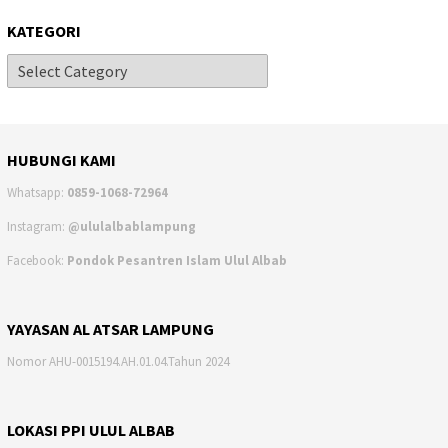
KATEGORI
HUBUNGI KAMI
Whatsapp:
0859-1068-72964
Instagram:
@ululalbablampung
Facebook:
Pondok Pesantren Islam Ulul Albab
YAYASAN AL ATSAR LAMPUNG
Nomor AHU-0015194.AH.01.04.Tahun 2024
LOKASI PPI ULUL ALBAB