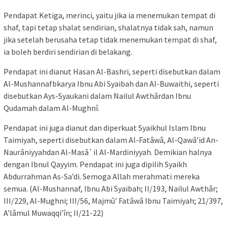
Pendapat Ketiga, merinci, yaitu jika ia menemukan tempat di
shaf, tapi tetap shalat sendirian, shalatnya tidak sah, namun
jika setelah berusaha tetap tidak menemukan tempat di shaf,
ia boleh berdiri sendirian di belakang.
Pendapat ini dianut Hasan Al-Bashri, seperti disebutkan dalam
Al-Mushannafbkarya Ibnu Abi Syaibah dan Al-Buwaithi, seperti
disebutkan Ays-Syaukani dalam Nailul Awthârdan Ibnu
Qudamah dalam Al-Mughnî.
Pendapat ini juga dianut dan diperkuat Syaikhul Islam Ibnu
Taimiyah, seperti disebutkan dalam Al-Fatâwâ, Al-Qawâ’id An-
Naurâniyyahdan Al-Masâ`il Al-Mardiniyyah. Demikian halnya
dengan Ibnul Qayyim. Pendapat ini juga dipilih Syaikh
Abdurrahman As-Sa’di. Semoga Allah merahmati mereka
semua. (Al-Mushannaf, Ibnu Abi Syaibah; II/193, Nailul Awthâr;
III/229, Al-Mughni; III/56, Majmû’ Fatâwâ Ibnu Taimiyah; 21/397,
A’lâmul Muwaqqi’în; II/21-22)