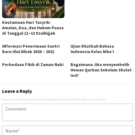
Keutamaan Hari Tasyrik:
Amalan, Doa, dan Hukum Puasa
di Tanggal 11–13 Dzulhijjah
INformasi Penerimaan Santri
Ujian Khutbah Bahasa
Baru Ulul Albab 2020 – 2021
Indonesia Kelas Niha’i
Perbedaan Fikih di Zaman Nabi
Bagaimana Jika menyembelih
Hewan Qurban Sebelum Sholat
Ied?
Leave a Reply
Your email address will not be published.
Required fields are marked
*