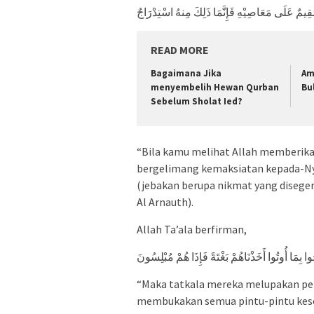
مُقِيمٌ عَلَى مَعَاصِيْهِ فَإِنَّمَا ذَلِكَ مِنهُ اسْتِدْرَاجٌ
READ MORE
Bagaimana Jika
Am
menyembelih Hewan Qurban
Bu
Sebelum Sholat Ied?
“Bila kamu melihat Allah memberika
bergelimang kemaksiatan kepada-Nya,
(jebakan berupa nikmat yang disegera
Al Arnauth).
Allah Ta’ala berfirman,
وا بِمَا أُوتُوا أَخَذْنَاهُمْ بَغْتَةً فَإِذَا هُمْ مُبْلِسُونَ
“Maka tatkala mereka melupakan per
membukakan semua pintu-pintu kese