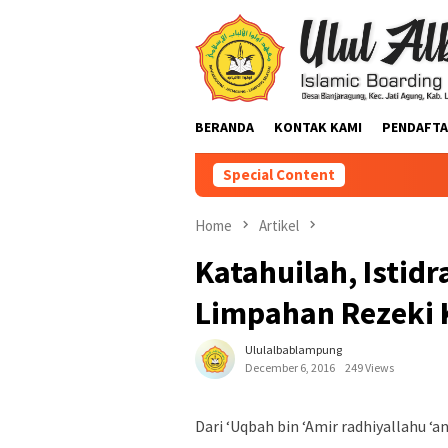
BERANDA
KONTAK KAMI
PENDAFTA
Special Content
Home
Artikel
Katahuilah, Istid
Limpahan Rezeki 
Ululalbablampung
December 6, 2016
249 Views
Dari ‘Uqbah bin ‘Amir radhiyallahu ‘a