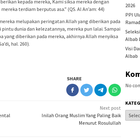
iberikan kepada mereka, Kami siksa mereka dengan
2026
mereka terdiam berputus asa.” (QS. Al An’am: 44)
PPI Ul
 mereka melupakan peringatan Allah yang diberikan pada
Ramad
pintu dunia dan kelezatannya, mereka pun lalai. Sampai
Seleks
a yang diberikan pada mereka, akhirnya Allah menyiksa
Albab 
’di, hal. 260).
Visi D
Albab
Kom
SHARE
No co
KATEG
Next post
ental
Inilah Orang Muslim Yang Paling Baik
Menurut Rosulullah