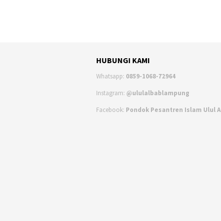
HUBUNGI KAMI
Whatsapp:
0859-1068-72964
Instagram:
@ululalbablampung
Facebook:
Pondok Pesantren Islam Ulul 