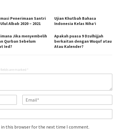
rmasi Penerimaan Santri
Ujian Khutbah Bahasa
Ulul Albab 2020 – 2021
Indonesia Kelas Niha’i
imana Jika menyembelih
Apakah puasa 9 Dzulhijjah
n Qurban Sebelum
berkaitan dengan Wuquf atau
at Ied?
Atau Kalender?
 fields are marked
*
in this browser for the next time I comment.