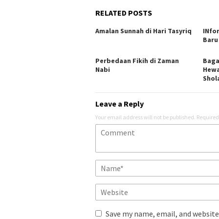
RELATED POSTS
Amalan Sunnah di Hari Tasyriq
INfo
Baru 
Perbedaan Fikih di Zaman
Baga
Nabi
Hewa
Shol
Leave a Reply
Your email address will not be published.
Required
Save my name, email, and website 