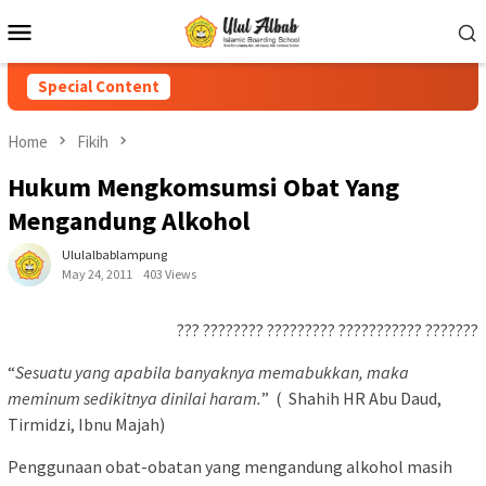
Special Content
Home
Fikih
Hukum Mengkomsumsi Obat Yang
Mengandung Alkohol
Ululalbablampung
May 24, 2011
403 Views
??? ???????? ????????? ??????????? ???????
“
Sesuatu yang apabila banyaknya memabukkan, maka
meminum sedikitnya dinilai haram.
” ( Shahih HR Abu Daud,
Tirmidzi, Ibnu Majah)
Penggunaan obat-obatan yang mengandung alkohol masih