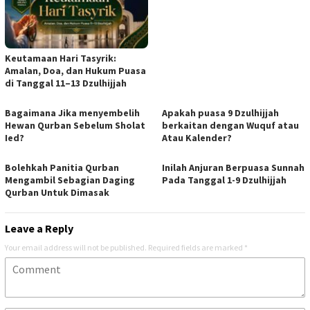
Keutamaan Hari Tasyrik:
Amalan, Doa, dan Hukum Puasa
di Tanggal 11–13 Dzulhijjah
Bagaimana Jika menyembelih
Apakah puasa 9 Dzulhijjah
Hewan Qurban Sebelum Sholat
berkaitan dengan Wuquf atau
Ied?
Atau Kalender?
Bolehkah Panitia Qurban
Inilah Anjuran Berpuasa Sunnah
Mengambil Sebagian Daging
Pada Tanggal 1-9 Dzulhijjah
Qurban Untuk Dimasak
Leave a Reply
Your email address will not be published.
Required fields are marked
*