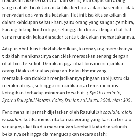
mabuk ini tidak terkontrol. Dan sering kita dapatkan orang
yang mabuk, tidak karuan ketika berbicara, dan dia sendiri tidak
menyadari apa yang dia katakan. Hal ini bisa kita saksikan di
dalam kehidupan sehari-hari, yaitu orang yang sangat gembira,
kadang hilang kontrolnya, sehingga berbicara dengan hal-hal
yang mungkin kalau dia sadar tentu tidak akan mengatakannya.
Adapun obat bius tidaklah demikian, karena yang memakainya
tidaklah menikmatinya dan tidak merasakan senang dengan
obat bius tersebut. Demikian juga obat bius ini menjadikan
orang tidak sadar alias pingsan. Kalau khomr yang
memabukkan tidaklah menjadikannya pingsan tapi justru dia
menikmatinya, sehingga menjadikannya terus menerus
ketagihan terhadap minuman tersebut.
( Syekh Utsaimin,
Syarhu Bulughul Maram, Kairo, Dar Ibnu al Jauzi, 2008, hlm : 300 )
Fenomena ini pernah dijelaskan oleh Rasulullah
shallahu ‘alahi
wassalam
ketika menceritakan seseorang yang karena terlalu
senangnya ketika dia menemukan kembali kuda dan seluruh
bekalnya sehingga dia mengucapkan secara salah :