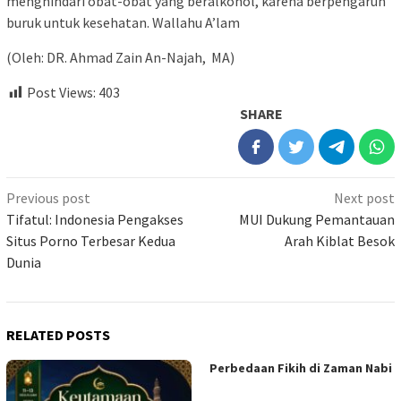
menghindari obat-obat yang beralkohol, karena berpengaruh
buruk untuk kesehatan. Wallahu A’lam
(Oleh: DR. Ahmad Zain An-Najah, MA)
Post Views:
403
SHARE
Previous post
Next post
Tifatul: Indonesia Pengakses
MUI Dukung Pemantauan
Situs Porno Terbesar Kedua
Arah Kiblat Besok
Dunia
RELATED POSTS
Perbedaan Fikih di Zaman Nabi