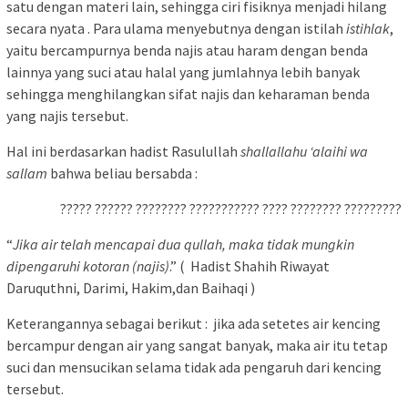
satu dengan materi lain, sehingga ciri fisiknya menjadi hilang
secara nyata . Para ulama menyebutnya dengan istilah
istihlak
,
yaitu bercampurnya benda najis atau haram dengan benda
lainnya yang suci atau halal yang jumlahnya lebih banyak
sehingga menghilangkan sifat najis dan keharaman benda
yang najis tersebut.
Hal ini berdasarkan hadist Rasulullah
shallallahu ‘alaihi wa
sallam
bahwa beliau bersabda :
????? ?????? ???????? ??????????? ???? ???????? ?????????
“
Jika air telah mencapai dua qullah, maka tidak mungkin
dipengaruhi kotoran (najis)
.” ( Hadist Shahih Riwayat
Daruquthni, Darimi, Hakim,dan Baihaqi )
Keterangannya sebagai berikut : jika ada setetes air kencing
bercampur dengan air yang sangat banyak, maka air itu tetap
suci dan mensucikan selama tidak ada pengaruh dari kencing
tersebut.