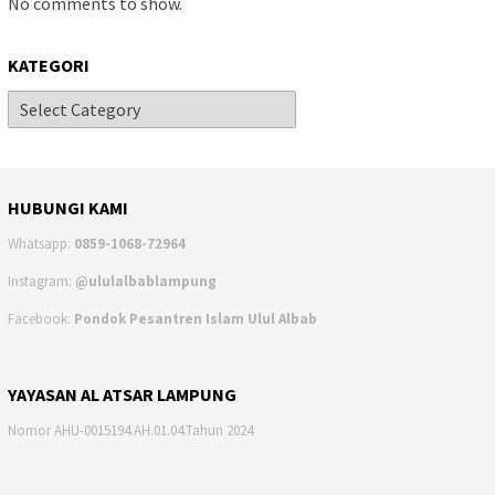
No comments to show.
KATEGORI
HUBUNGI KAMI
Whatsapp:
0859-1068-72964
Instagram:
@ululalbablampung
Facebook:
Pondok Pesantren Islam Ulul Albab
YAYASAN AL ATSAR LAMPUNG
Nomor AHU-0015194.AH.01.04.Tahun 2024