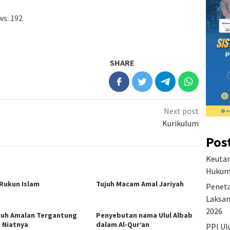
ws:
192
SHARE
Next post
Kurikulum
Pos
Keutam
Hukum 
 Rukun Islam
Tujuh Macam Amal Jariyah
Peneta
Laksan
2026
ruh Amalan Tergantung
Penyebutan nama Ulul Albab
 Niatnya
dalam Al-Qur’an
PPI Ul