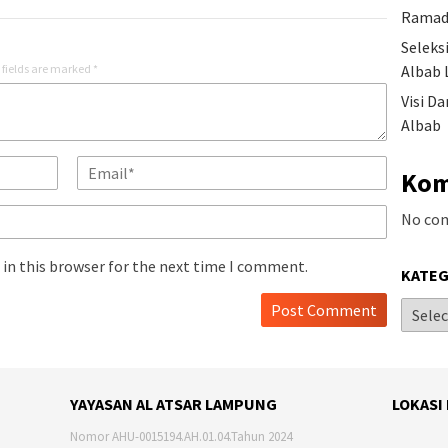
Ramad
Seleks
Albab 
 fields are marked
*
Visi D
Albab
Kom
No co
in this browser for the next time I comment.
KATEG
YAYASAN AL ATSAR LAMPUNG
LOKASI
Nomor AHU-0015194.AH.01.04.Tahun 2024