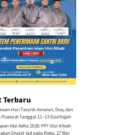
Penetap
PPI Ulu
Shalat I
2026
an Misi Pondok
Keutamaan Hari Tasyrik:
ren Islam Ulul Albab
Amalan, Doa, dan Hukum
Puasa di Tanggal 11–13
Dzulhijjah
t Terbaru
aan Hari Tasyrik: Amalan, Doa, dan
Puasa di Tanggal 11–13 Dzulhijjah
pan Idul Adha 2026: PPI Ulul Albab
akan Shalat Ied pada Rabu, 27 Mei