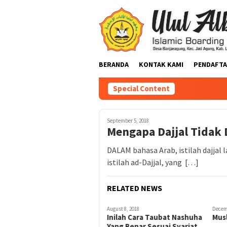
BERANDA
KONTAK KAMI
PENDAFTA
Special Content
September 5, 2018
Mengapa Dajjal Tidak 
DALAM bahasa Arab, istilah dajjal
istilah ad-Dajjal, yang […]
RELATED NEWS
August 8, 2018
Decem
Inilah Cara Taubat Nashuha
Mus
Yang Benar Sesuai Syariat