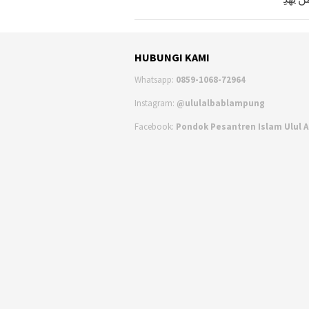
HUBUNGI KAMI
Whatsapp:
0859-1068-72964
Instagram:
@ululalbablampung
Facebook:
Pondok Pesantren Islam Ulul 