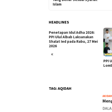
Islam
HEADLINES
Penetapan Idul Adha 2026:
PPI Ulul Albab Laksanakan
Shalat Ied pada Rabu, 27 Mei
2026
«
tamaan Hari Tasyrik:
PPI 
lan, Doa, dan Hukum
Lomb
sa di Tanggal 11–13
lhijjah
TAG:
AQIDAH
AKIDAH
Meng
DALAM