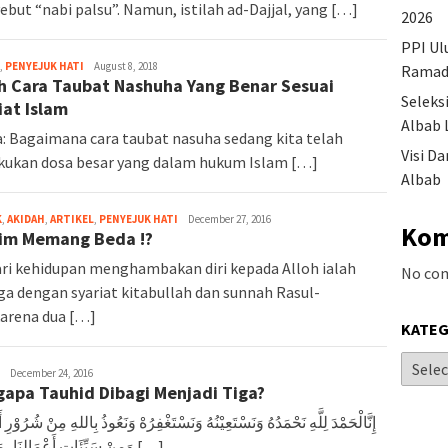
but “nabi palsu”. Namun, istilah ad-Dajjal, yang […]
2026
PPI Ul
,
PENYEJUK HATI
August 8, 2018
Ramad
ah Cara Taubat Nashuha Yang Benar Sesuai
Seleks
iat Islam
Albab 
: Bagaimana cara taubat nasuha sedang kita telah
Visi D
ukan dosa besar yang dalam hukum Islam […]
Albab
K
,
AKIDAH
,
ARTIKEL
,
PENYEJUK HATI
December 27, 2016
Kom
im Memang Beda !?
ari kehidupan menghambakan diri kepada Alloh ialah
No co
a dengan syariat kitabullah dan sunnah Rasul-
arena dua […]
KATEG
December 24, 2016
apa Tauhid Dibagi Menjadi Tiga?
إِنَّالْحَمْدَ لِلَّهِ نَحْمَدُهُ وَنَسْتَعِيْنُهُ وَنَسْتَغْفِرُهْ وَنَعُوذُ بِاللهِ مِنْ شُرُوْرِ أ
وَمِنْ سَيِّئَاتِ أَعْمَالِنَا، مَنْ يَهْدِ […]