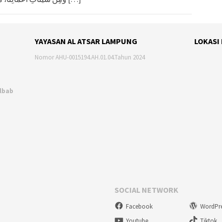
YAYASAN AL ATSAR LAMPUNG
LOKASI
Nomor AHU-0015194.AH.01.04.Tahun 2024
Albab
SOCIAL NETWORK
Facebook
WordPr
Youtube
Tiktok