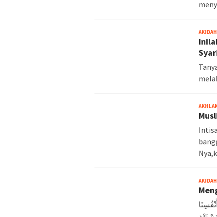
menye
AKIDAH
Inil
Syar
Tanya
melak
AKHLA
Musl
Intis
bangg
Nya,k
AKIDAH
Meng
َنْفُسِنَا