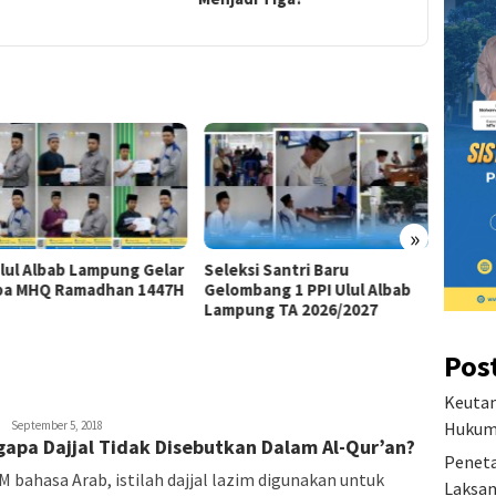
»
Ulul Albab Lampung Gelar
Seleksi Santri Baru
Visi D
a MHQ Ramadhan 1447H
Gelombang 1 PPI Ulul Albab
Pesant
Lampung TA 2026/2027
Pos
Keutam
Hukum 
September 5, 2018
apa Dajjal Tidak Disebutkan Dalam Al-Qur’an?
Peneta
 bahasa Arab, istilah dajjal lazim digunakan untuk
Laksan