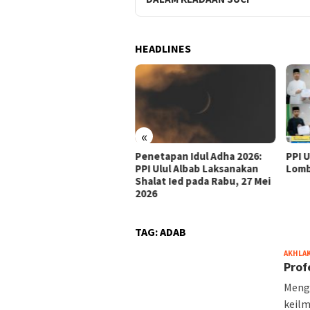
HEADLINES
«
tamaan Hari Tasyrik:
Penetapan Idul Adha 2026:
PPI 
lan, Doa, dan Hukum
PPI Ulul Albab Laksanakan
Lomb
sa di Tanggal 11–13
Shalat Ied pada Rabu, 27 Mei
lhijjah
2026
TAG:
ADAB
AKHLA
Prof
Menga
keilm