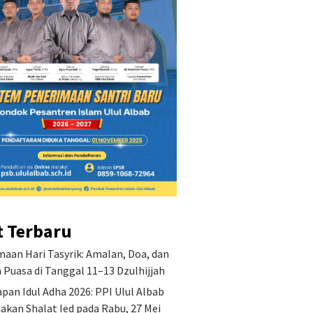
an Misi Pondok
Keutamaan Hari Tasyrik:
Penetap
ren Islam Ulul Albab
Amalan, Doa, dan Hukum
PPI Ulu
Puasa di Tanggal 11–13
Shalat I
Dzulhijjah
2026
t Terbaru
aan Hari Tasyrik: Amalan, Doa, dan
Puasa di Tanggal 11–13 Dzulhijjah
pan Idul Adha 2026: PPI Ulul Albab
akan Shalat Ied pada Rabu, 27 Mei