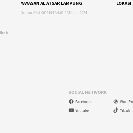
YAYASAN AL ATSAR LAMPUNG
LOKASI
Nomor AHU-0015194.AH.01.04.Tahun 2024
Albab
SOCIAL NETWORK
Facebook
WordPr
Youtube
Tiktok