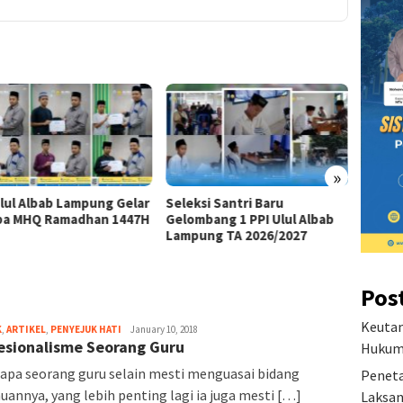
»
Ulul Albab Lampung Gelar
Seleksi Santri Baru
Visi D
a MHQ Ramadhan 1447H
Gelombang 1 PPI Ulul Albab
Pesant
Lampung TA 2026/2027
Pos
Keutam
K
,
ARTIKEL
,
PENYEJUK HATI
January 10, 2018
esionalisme Seorang Guru
Hukum 
pa seorang guru selain mesti menguasai bidang
Peneta
uannya, yang lebih penting lagi ia juga mesti […]
Laksan