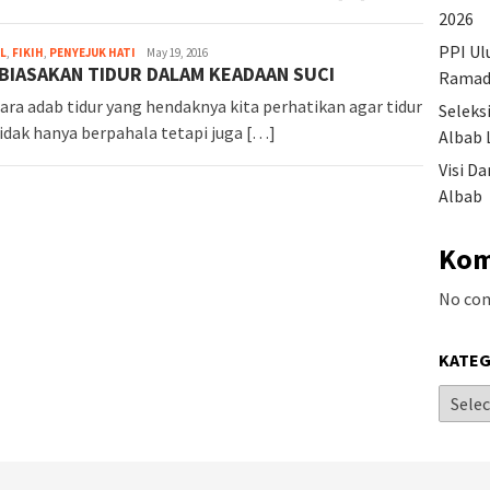
2026
PPI Ul
L
,
FIKIH
,
PENYEJUK HATI
May 19, 2016
BIASAKAN TIDUR DALAM KEADAAN SUCI
Ramad
ara adab tidur yang hendaknya kita perhatikan agar tidur
Seleks
tidak hanya berpahala tetapi juga […]
Albab 
Visi D
Albab
Kom
No co
KATEG