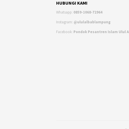
HUBUNGI KAMI
Whatsapp:
0859-1068-72964
Instagram:
@ululalbablampung
Facebook:
Pondok Pesantren Islam Ulul 